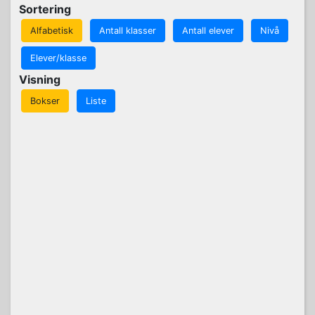
Sortering
Alfabetisk
Antall klasser
Antall elever
Nivå
Elever/klasse
Visning
Bokser
Liste