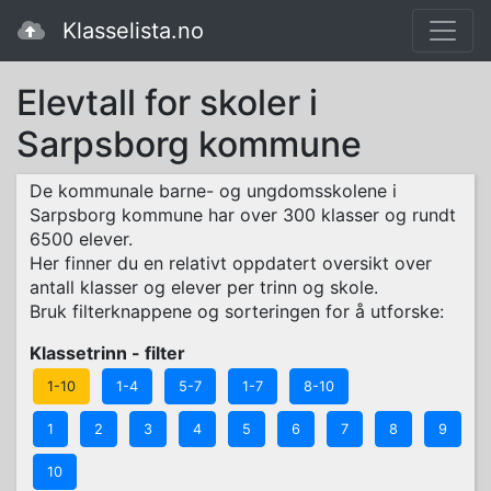
Klasselista.no
Elevtall for skoler i
Sarpsborg kommune
De kommunale barne- og ungdomsskolene i
Sarpsborg kommune har over 300 klasser og rundt
6500 elever.
Her finner du en relativt oppdatert oversikt over
antall klasser og elever per trinn og skole.
Bruk filterknappene og sorteringen for å utforske:
Klassetrinn - filter
1-10
1-4
5-7
1-7
8-10
1
2
3
4
5
6
7
8
9
10