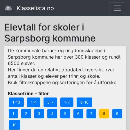
Klasselista.no
Elevtall for skoler i
Sarpsborg kommune
De kommunale barne- og ungdomsskolene i
Sarpsborg kommune har over 300 klasser og rundt
6500 elever.
Her finner du en relativt oppdatert oversikt over
antall klasser og elever per trinn og skole.
Bruk filterknappene og sorteringen for å utforske:
Klassetrinn - filter
1-10
1-4
5-7
1-7
8-10
1
2
3
4
5
6
7
8
9
10