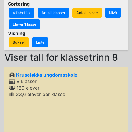
Sortering
Alfabetisk
Antall klasser
Antall elever
Nivå
Elever/klasse
Visning
Bokser
Liste
Viser tall for klassetrinn 8
Kruseløkka ungdomsskole
8 klasser
189 elever
23,6 elever per klasse