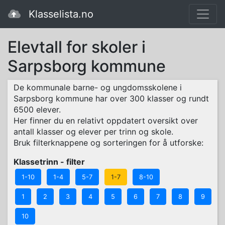
Klasselista.no
Elevtall for skoler i
Sarpsborg kommune
De kommunale barne- og ungdomsskolene i
Sarpsborg kommune har over 300 klasser og rundt
6500 elever.
Her finner du en relativt oppdatert oversikt over
antall klasser og elever per trinn og skole.
Bruk filterknappene og sorteringen for å utforske:
Klassetrinn - filter
1-10
1-4
5-7
1-7
8-10
1
2
3
4
5
6
7
8
9
10