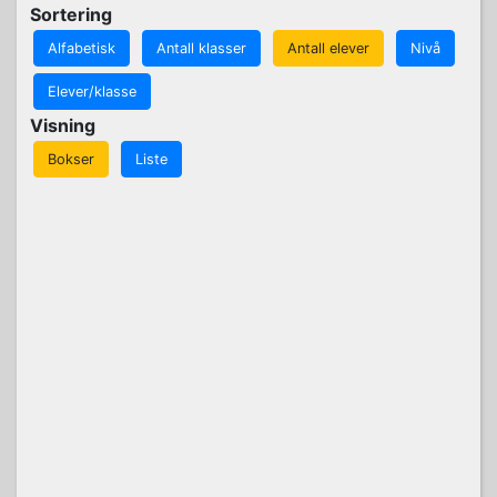
Sortering
Alfabetisk
Antall klasser
Antall elever
Nivå
Elever/klasse
Visning
Bokser
Liste