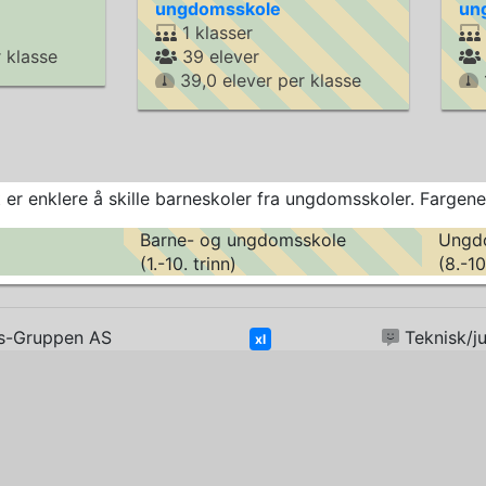
ungdomsskole
un
1 klasser
 klasse
39 elever
39,0 elever per klasse
t er enklere å skille barneskoler fra ungdomsskoler. Fargene
Barne- og ungdomsskole
Ungd
(1.-10. trinn)
(8.-10
inaas-Gruppen AS
Teknisk/j
xl