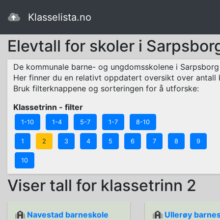
Klasselista.no
Elevtall for skoler i Sarpsb
De kommunale barne- og ungdomsskolene i Sarpsborg 
Her finner du en relativt oppdatert oversikt over antall 
Bruk filterknappene og sorteringen for å utforske:
Klassetrinn - filter
1-10
1-4
5-7
1-7
8-10
1
2
3
4
5
6
7
8
9
10
Viser tall for klassetrinn 2
Navestad barneskole
Ullerøy barne