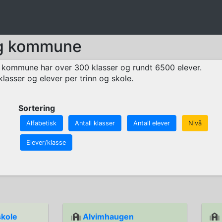
org kommune
kommune har over 300 klasser og rundt 6500 elever.
klasser og elever per trinn og skole.
Sortering
Alfabetisk
Antall klasser
Antall elever
Nivå
Elever/klasse
skole
Alvimhaugen