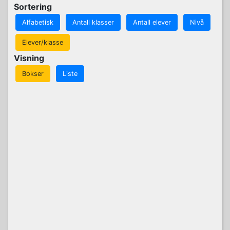
Sortering
Alfabetisk
Antall klasser
Antall elever
Nivå
Elever/klasse
Visning
Bokser
Liste