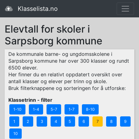
Klasselista.no
Elevtall for skoler i
Sarpsborg kommune
De kommunale barne- og ungdomsskolene i
Sarpsborg kommune har over 300 klasser og rundt
6500 elever.
Her finner du en relativt oppdatert oversikt over
antall klasser og elever per trinn og skole.
Bruk filterknappene og sorteringen for å utforske:
Klassetrinn - filter
1-10
1-4
5-7
1-7
8-10
1
2
3
4
5
6
7
8
9
10