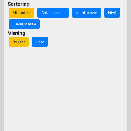
Sortering
Alfabetisk
Antall klasser
Antall elever
Nivå
Elever/klasse
Visning
Bokser
Liste