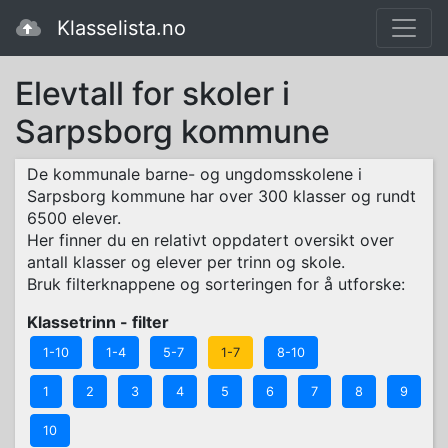
Klasselista.no
Elevtall for skoler i
Sarpsborg kommune
De kommunale barne- og ungdomsskolene i
Sarpsborg kommune har over 300 klasser og rundt
6500 elever.
Her finner du en relativt oppdatert oversikt over
antall klasser og elever per trinn og skole.
Bruk filterknappene og sorteringen for å utforske:
Klassetrinn - filter
1-10
1-4
5-7
1-7
8-10
1
2
3
4
5
6
7
8
9
10