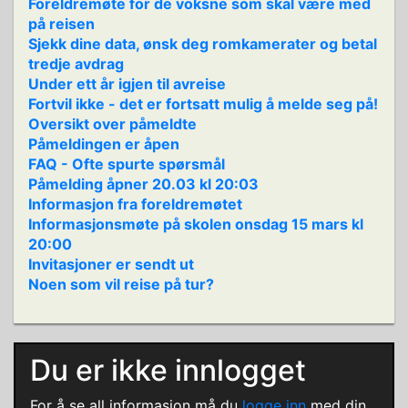
Foreldremøte for de voksne som skal være med
på reisen
Sjekk dine data, ønsk deg romkamerater og betal
tredje avdrag
Under ett år igjen til avreise
Fortvil ikke - det er fortsatt mulig å melde seg på!
Oversikt over påmeldte
Påmeldingen er åpen
FAQ - Ofte spurte spørsmål
Påmelding åpner 20.03 kl 20:03
Informasjon fra foreldremøtet
Informasjonsmøte på skolen onsdag 15 mars kl
20:00
Invitasjoner er sendt ut
Noen som vil reise på tur?
Du er ikke innlogget
For å se all informasjon må du
logge inn
med din