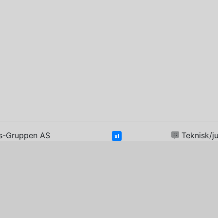
inaas-Gruppen AS
Teknisk/j
xl