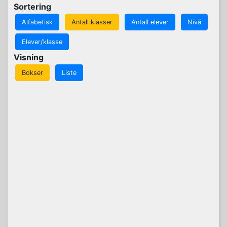
Sortering
Alfabetisk
Antall klasser
Antall elever
Nivå
Elever/klasse
Visning
Bokser
Liste