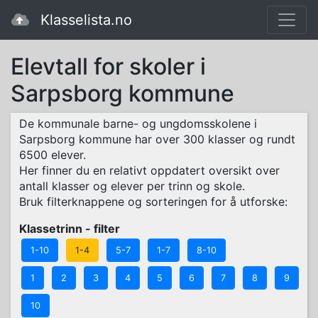
Klasselista.no
Elevtall for skoler i
Sarpsborg kommune
De kommunale barne- og ungdomsskolene i
Sarpsborg kommune har over 300 klasser og rundt
6500 elever.
Her finner du en relativt oppdatert oversikt over
antall klasser og elever per trinn og skole.
Bruk filterknappene og sorteringen for å utforske:
Klassetrinn - filter
1-10
1-4
5-7
1-7
8-10
1
2
3
4
5
6
7
8
9
10